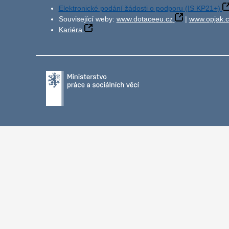
Elektronické podání žádosti o podporu (IS KP21+)
Související weby:
www.dotaceeu.cz
|
www.opjak.c
Kariéra