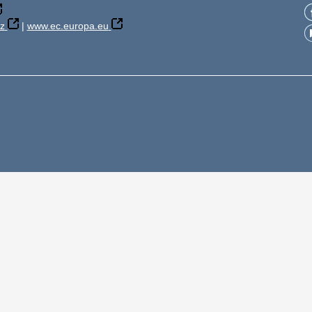
z
|
www.ec.europa.eu