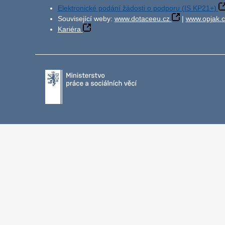
Elektronické podání žádosti o podporu (IS KP21+)
Související weby:
www.dotaceeu.cz
|
www.opjak.c
Kariéra