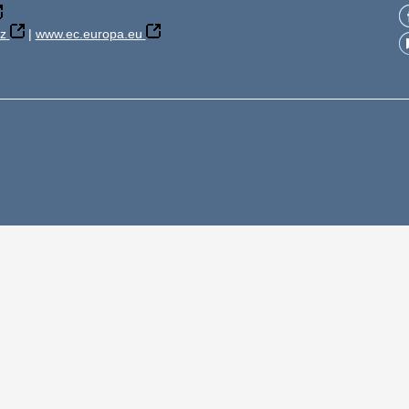
z
|
www.ec.europa.eu