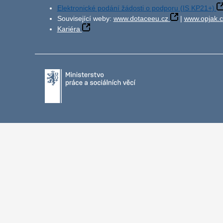
Elektronické podání žádosti o podporu (IS KP21+)
Související weby:
www.dotaceeu.cz
|
www.opjak.c
Kariéra