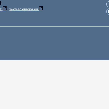
z
|
www.ec.europa.eu