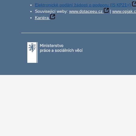
Elektronické podání žádosti o podporu (IS KP21+)
Související weby:
www.dotaceeu.cz
|
www.opjak.c
Kariéra