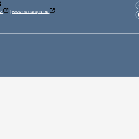
z
|
www.ec.europa.eu