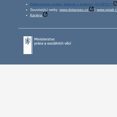
Elektronické podání žádosti o podporu (IS KP21+)
Související weby:
www.dotaceeu.cz
|
www.opjak.c
Kariéra