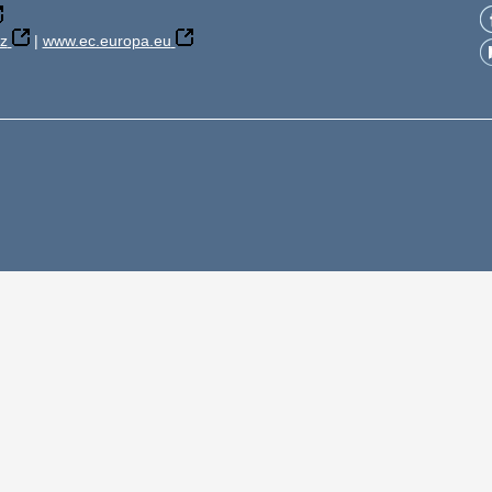
z
|
www.ec.europa.eu