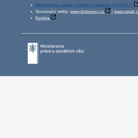
Elektronické podání žádosti o podporu (IS KP21+)
Související weby:
www.dotaceeu.cz
|
www.opjak.c
Kariéra