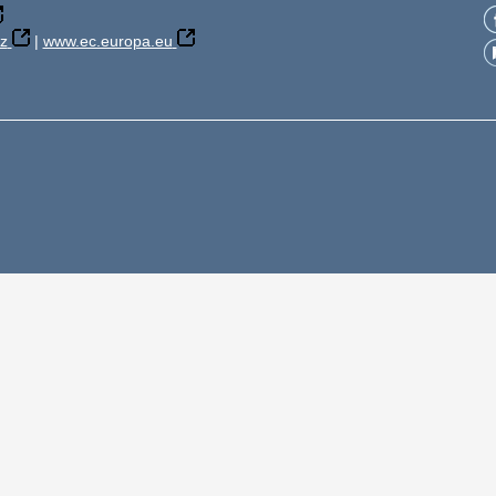
z
|
www.ec.europa.eu