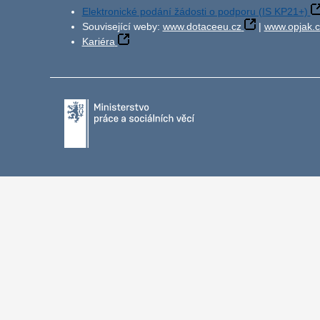
Elektronické podání žádosti o podporu (IS KP21+)
Související weby:
www.dotaceeu.cz
|
www.opjak.c
Kariéra