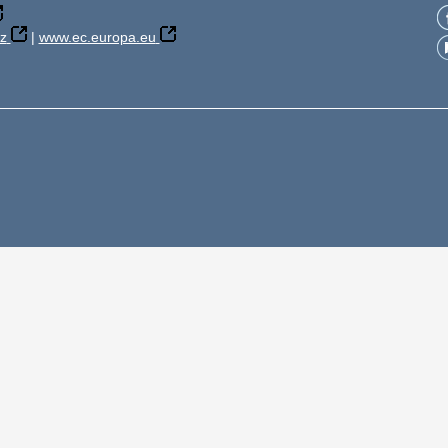
z
|
www.ec.europa.eu