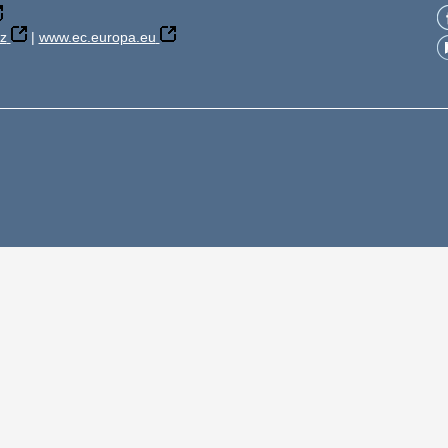
z
|
www.ec.europa.eu