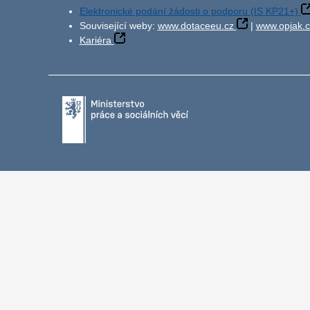
Elektronické podání žádosti o podporu (IS KP21+)
Související weby:
www.dotaceeu.cz
|
www.opjak.c
Kariéra