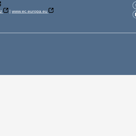
z
|
www.ec.europa.eu