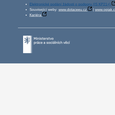
Elektronické podání žádosti o podporu (IS KP21+)
Související weby:
www.dotaceeu.cz
|
www.opjak.c
Kariéra