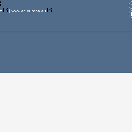
z
|
www.ec.europa.eu