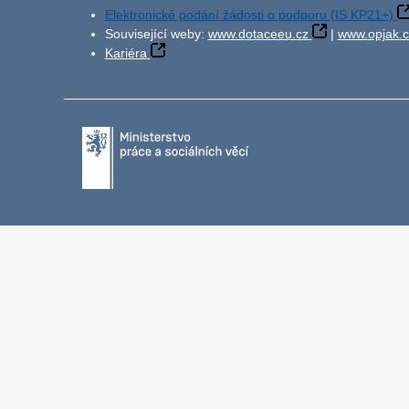
Elektronické podání žádosti o podporu (IS KP21+)
Související weby:
www.dotaceeu.cz
|
www.opjak.c
Kariéra