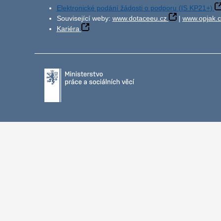
Elektronické podání žádosti o podporu (IS KP21+)
Související weby:
www.dotaceeu.cz
|
www.opjak.c
Kariéra