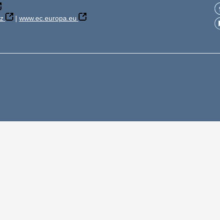
z
|
www.ec.europa.eu