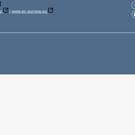
z
|
www.ec.europa.eu