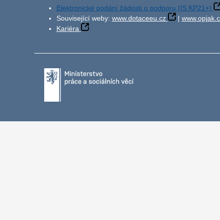
Elektronické podání žádosti o podporu (IS KP21+)
Související weby:
www.dotaceeu.cz
|
www.opjak.c
Kariéra