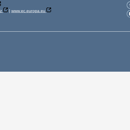
z
|
www.ec.europa.eu