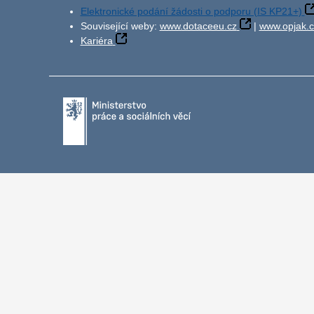
Elektronické podání žádosti o podporu (IS KP21+)
Související weby:
www.dotaceeu.cz
|
www.opjak.c
Kariéra