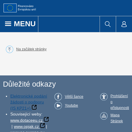
Přejít k obsahu
MENU
Na začátek stránky
Důležité odkazy
Elektronické podání
Prohlášení
Větší šance
žádosti o podporu
o
Youtube
(IS KP21+)
přístupnosti
Související weby:
Mapa
www.dotaceeu.cz
Stránek
|
www.opjak.cz
|