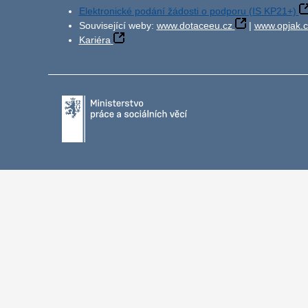
Elektronické podání žádosti o podporu (IS KP21+)
Související weby:
www.dotaceeu.cz
|
www.opjak.c
Kariéra