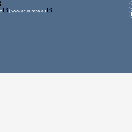
z
|
www.ec.europa.eu