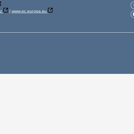
z
|
www.ec.europa.eu