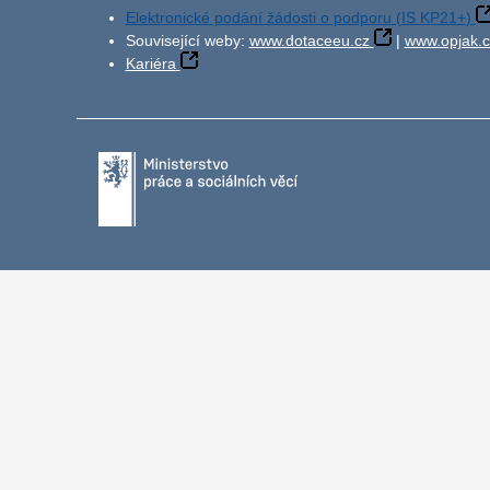
Elektronické podání žádosti o podporu (IS KP21+)
Související weby:
www.dotaceeu.cz
|
www.opjak.c
Kariéra