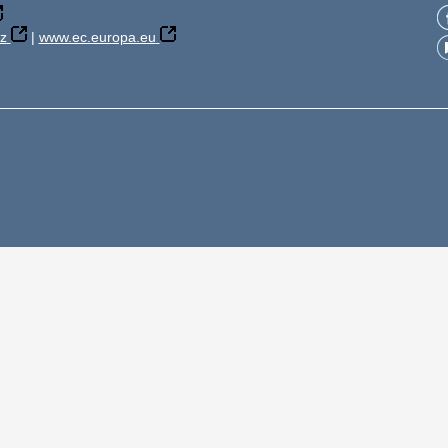
z
|
www.ec.europa.eu