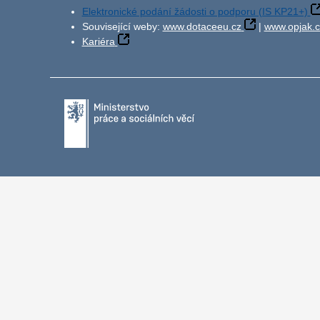
Elektronické podání žádosti o podporu (IS KP21+)
Související weby:
www.dotaceeu.cz
|
www.opjak.c
Kariéra