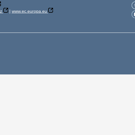
z
|
www.ec.europa.eu