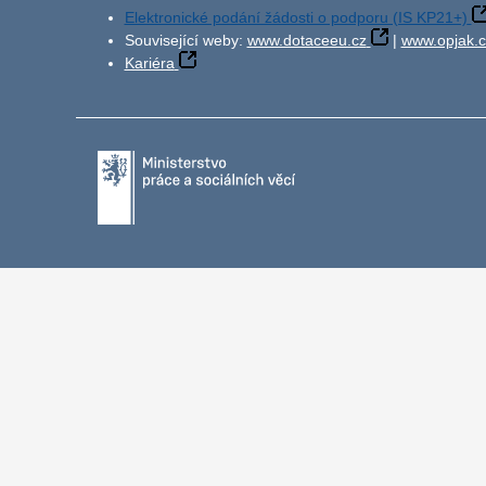
Elektronické podání žádosti o podporu (IS KP21+)
Související weby:
www.dotaceeu.cz
|
www.opjak.c
Kariéra