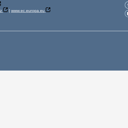
z
|
www.ec.europa.eu