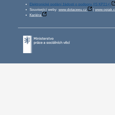
Elektronické podání žádosti o podporu (IS KP21+)
Související weby:
www.dotaceeu.cz
|
www.opjak.c
Kariéra