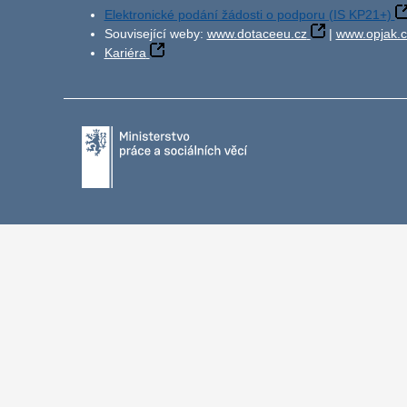
Elektronické podání žádosti o podporu (IS KP21+)
Související weby:
www.dotaceeu.cz
|
www.opjak.c
Kariéra