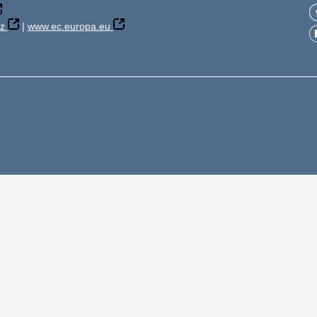
z
|
www.ec.europa.eu