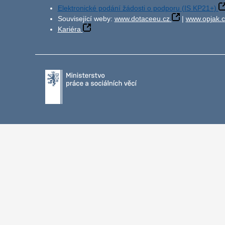
Elektronické podání žádosti o podporu (IS KP21+)
Související weby:
www.dotaceeu.cz
|
www.opjak.c
Kariéra