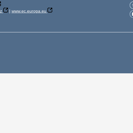
z
|
www.ec.europa.eu