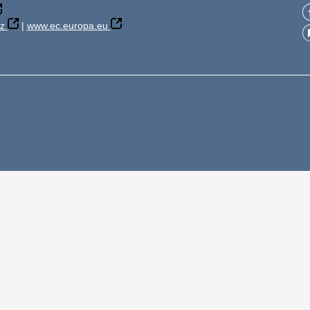
z
|
www.ec.europa.eu