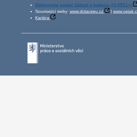
Elektronické podání žádosti o podporu (IS KP21+)
Související weby:
www.dotaceeu.cz
|
www.opjak.c
Kariéra