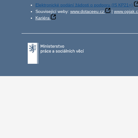
Elektronické podání žádosti o podporu (IS KP21+)
Související weby:
www.dotaceeu.cz
|
www.opjak.c
Kariéra