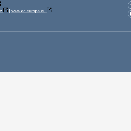
z
|
www.ec.europa.eu