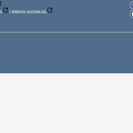
z
|
www.ec.europa.eu