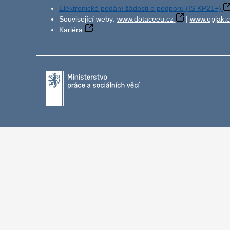
Elektronické podání žádosti o podporu (IS KP21+)
Související weby:
www.dotaceeu.cz
|
www.opjak.c
Kariéra