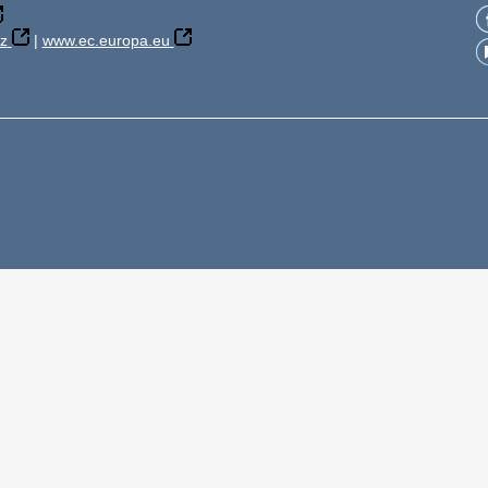
z
|
www.ec.europa.eu