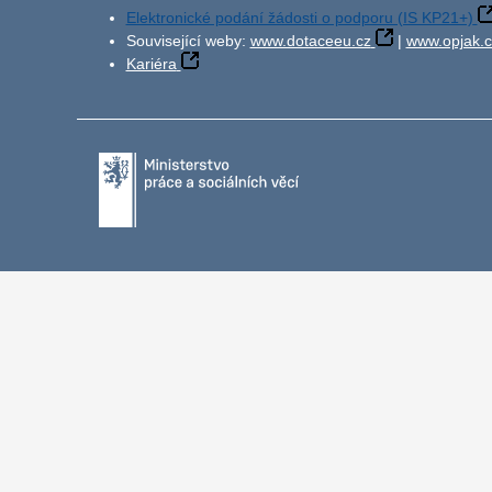
Elektronické podání žádosti o podporu (IS KP21+)
Související weby:
www.dotaceeu.cz
|
www.opjak.c
Kariéra