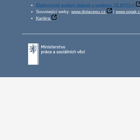
Elektronické podání žádosti o podporu (IS KP21+)
Související weby:
www.dotaceeu.cz
|
www.opjak.c
Kariéra