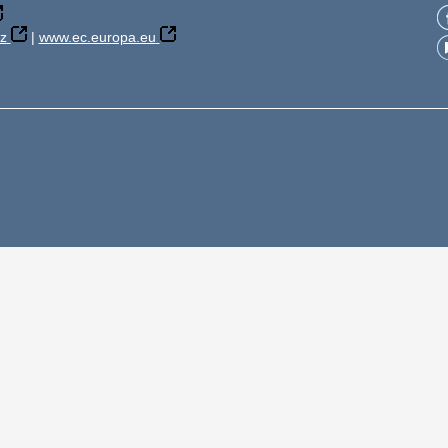
z
|
www.ec.europa.eu