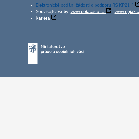
Elektronické podání žádosti o podporu (IS KP21+)
Související weby:
www.dotaceeu.cz
|
www.opjak.c
Kariéra