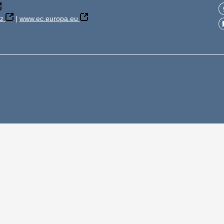
z
|
www.ec.europa.eu