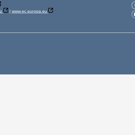
z
|
www.ec.europa.eu