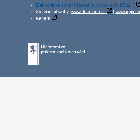
Elektronické podání žádosti o podporu (IS KP21+)
Související weby:
www.dotaceeu.cz
|
www.opjak.c
Kariéra