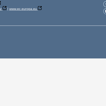
z
|
www.ec.europa.eu