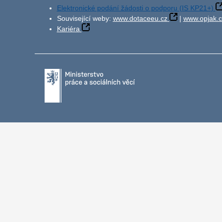
Elektronické podání žádosti o podporu (IS KP21+)
Související weby:
www.dotaceeu.cz
|
www.opjak.c
Kariéra