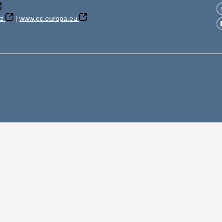
z
|
www.ec.europa.eu