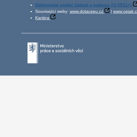
Elektronické podání žádosti o podporu (IS KP21+)
Související weby:
www.dotaceeu.cz
|
www.opjak.c
Kariéra