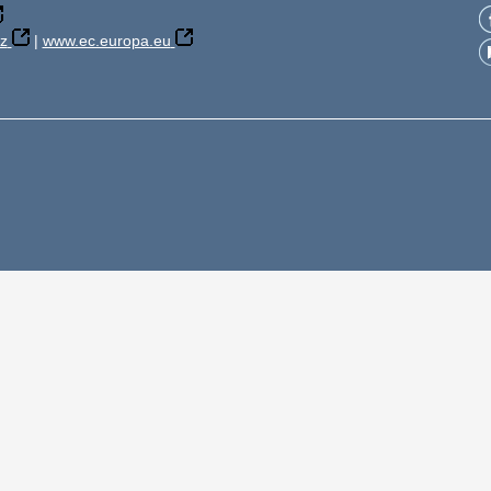
z
|
www.ec.europa.eu