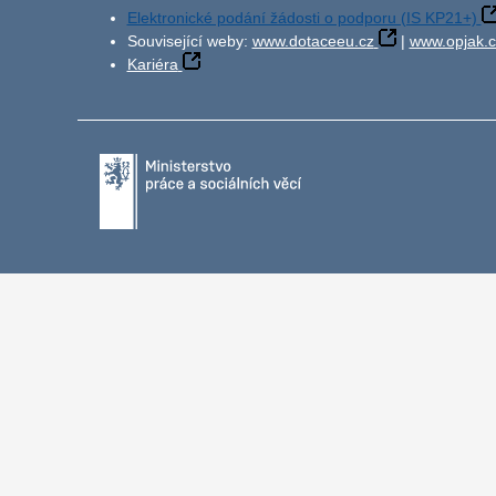
Elektronické podání žádosti o podporu (IS KP21+)
Související weby:
www.dotaceeu.cz
|
www.opjak.c
Kariéra