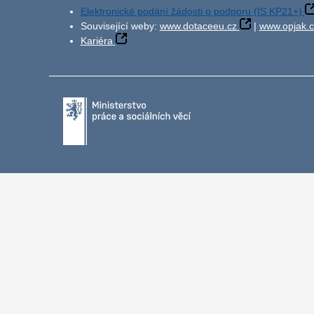
Elektronické podání žádosti o podporu (IS KP21+)
Související weby:
www.dotaceeu.cz
|
www.opjak.c
Kariéra