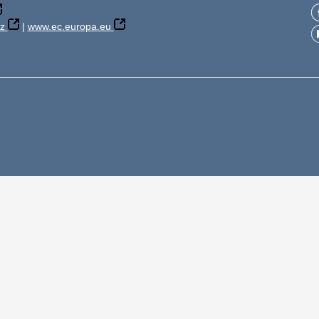
z
|
www.ec.europa.eu