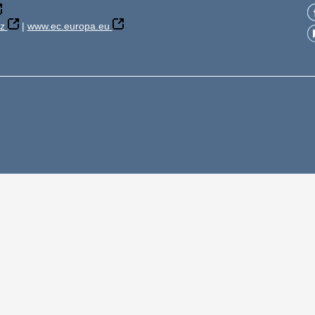
z
|
www.ec.europa.eu