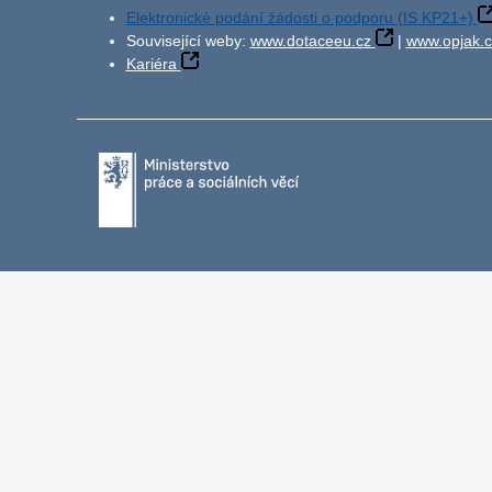
Elektronické podání žádosti o podporu (IS KP21+)
Související weby:
www.dotaceeu.cz
|
www.opjak.c
Kariéra