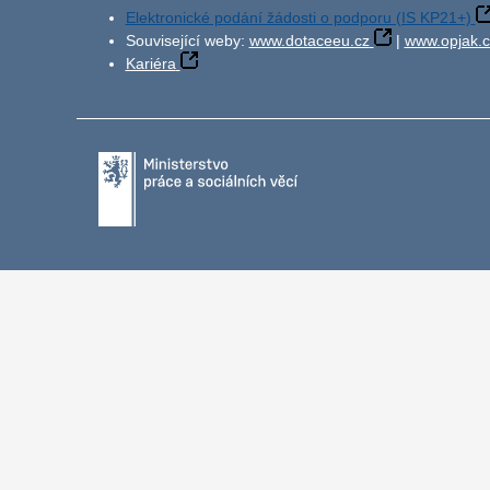
Elektronické podání žádosti o podporu (IS KP21+)
Související weby:
www.dotaceeu.cz
|
www.opjak.c
Kariéra