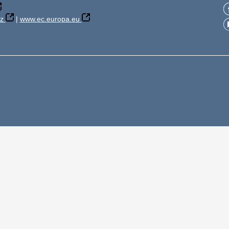
z
|
www.ec.europa.eu