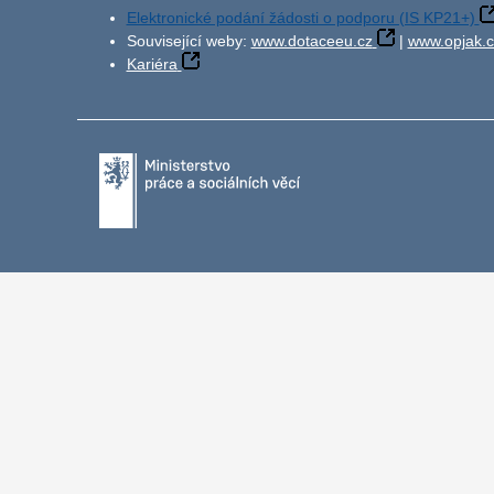
Elektronické podání žádosti o podporu (IS KP21+)
Související weby:
www.dotaceeu.cz
|
www.opjak.c
Kariéra