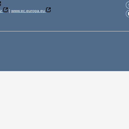
z
|
www.ec.europa.eu