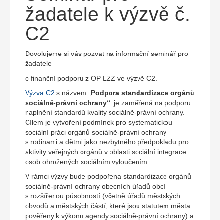
žadatele k výzvě č.
C2
Dovolujeme si vás pozvat na informační seminář pro
žadatele
o finanční podporu z OP LZZ ve výzvě C2.
Výzva C2
s názvem „
Podpora standardizace orgánů
sociálně-právní ochrany“
je zaměřená na podporu
naplnění standardů kvality sociálně-právní ochrany.
Cílem je vytvoření podmínek pro systematickou
sociální práci orgánů sociálně-právní ochrany
s rodinami a dětmi jako nezbytného předpokladu pro
aktivity veřejných orgánů v oblasti sociální integrace
osob ohrožených sociálním vyloučením.
V rámci výzvy bude podpořena standardizace orgánů
sociálně-právní ochrany obecních úřadů obcí
s rozšířenou působností (včetně úřadů městských
obvodů a městských částí, které jsou statutem města
pověřeny k výkonu agendy sociálně-právní ochrany) a