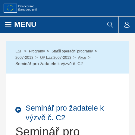
Přejít k obsahu
MENU
/
/
/
ESF
Programy
Starší operační programy
/
/
/
2007-2013
OP LZZ 2007-2013
Akce
Seminář pro žadatele k výzvě č. C2
Seminář pro žadatele k
výzvě č. C2
Seminář pro