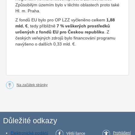
Způsobilým územím bylo v těchto oblastech proto také
Hl. m. Praha.
Z fondů EU bylo pro OP LZZ vyčleněno celkem
1,88
mld. €
, tedy přibližně
7 % veškerých prostředků
určených z fondů EU pro Českou republiku
. Z
českých veřejných zdrojů bylo financování programu
navýšeno o dalších 0,33 mld. €.
Na začátek stránky
Důležité odkazy
Elektronické podání
Prohlášení
Větší šance