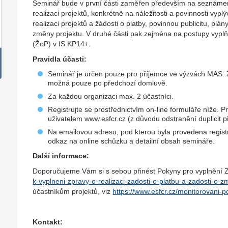
Seminář bude v první části zaměřen především na seznáme
realizaci projektů, konkrétně na náležitosti a povinnosti vypl
realizaci projektů a žádosti o platby, povinnou publicitu, plán
změny projektu. V druhé části pak zejména na postupy vyplňo
(ŽoP) v IS KP14+.
Pravidla účasti:
Seminář je určen pouze pro příjemce ve výzvách MAS. 
možná pouze po předchozí domluvě.
Za každou organizaci max. 2 účastníci.
Registrujte se prostřednictvím on-line formuláře níže. P
uživatelem www.esfcr.cz (z důvodu odstranění duplicit p
Na emailovou adresu, pod kterou byla provedena regis
odkaz na online schůzku a detailní obsah semináře.
Další informace:
Doporučujeme Vám si s sebou přinést Pokyny pro vyplnění 
k-vyplneni-zpravy-o-realizaci-zadosti-o-platbu-a-zadosti-o-
účastníkům projektů, viz
https://www.esfcr.cz/monitorovani
Kontakt: