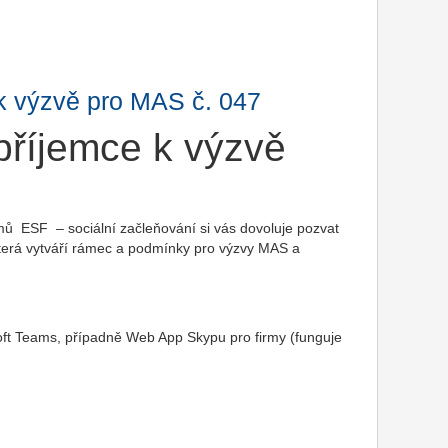
k výzvě pro MAS č. 047
říjemce k výzvě
amů ESF – sociální začleňování si vás dovoluje pozvat
terá vytváří rámec a podmínky pro výzvy MAS a
soft Teams, případně Web App Skypu pro firmy (funguje