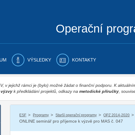
Operační prog
UM
VÝSLEDKY
KONTAKTY
 v jejichž rámci je (bylo) možné žádat o finanční podporu. K aktuál
,
výzvy
k předkládání projektů, odkazy na
metodické příručky
, souvise
/
/
/
/
ESF
Programy
Starší operační programy
OPZ 2014-2020
ONLINE seminář pro příjemce k výzvě pro MAS č. 047