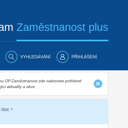
ram
Zaměstnanost plus
VYHLEDÁVÁNÍ
PŘIHLÁŠENÍ
nímu OP Zaměstnanost zde naleznete potřebné
jící aktuality a akce.
/
Akce