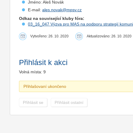
Jméno: Aleš Novák
E-mail:
ales.novak@mpsv.cz
Odkaz na související kluby fóra:
03_16_047 Výzva pro MAS na podporu strategií komuni
Vytvořeno: 26. 10. 2020
Aktualizováno: 26. 10. 2020
Přihlásit k akci
Volná místa: 9
Přihlašovaní ukončeno
Přihlásit se
Přihlásit ostatní