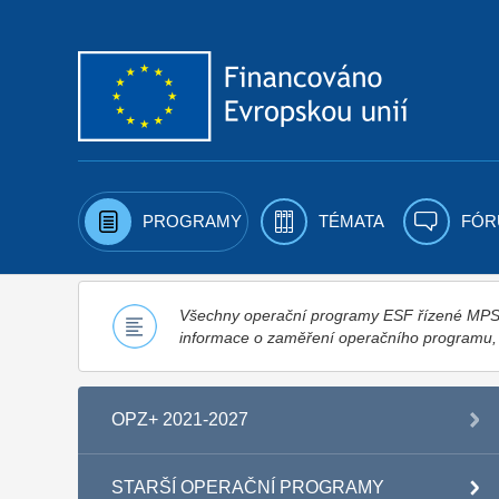
Přejít k obsahu
PROGRAMY
TÉMATA
FÓR
Všechny operační programy ESF řízené MPSV,
informace o zaměření operačního programu
OPZ+ 2021-2027
STARŠÍ OPERAČNÍ PROGRAMY