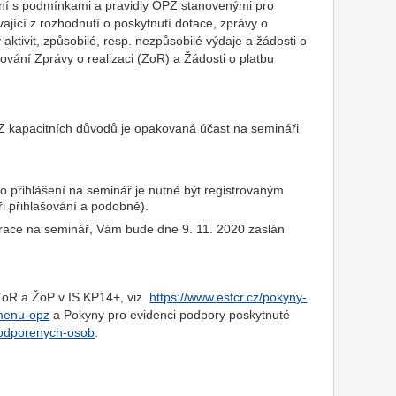
ní s podmínkami a pravidly OPZ stanovenými pro
ývající z rozhodnutí o poskytnutí dotace, zprávy o
y aktivit, způsobilé, resp. nezpůsobilé výdaje a žádosti o
vání Zprávy o realizaci (ZoR) a Žádosti o platbu
Z kapacitních důvodů je opakovaná účast na semináři
ro přihlášení na seminář je nutné být registrovaným
ři přihlašování a podobně).
trace na seminář, Vám bude dne 9. 11. 2020 zaslán
ZoR a ŽoP v IS KP14+, viz
https://www.esfcr.cz/pokyny-
zmenu-opz
a Pokyny pro evidenci podpory poskytnuté
-podporenych-osob
.