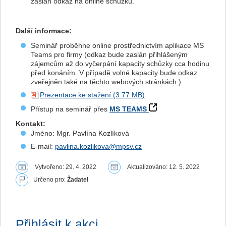
zaslán odkaz na online schůzku.
Další informace:
Seminář proběhne online prostřednictvím aplikace MS
Teams pro firmy (odkaz bude zaslán přihlášeným
zájemcům až do vyčerpání kapacity schůzky cca hodinu
před konáním. V případě volné kapacity bude odkaz
zveřejněn také na těchto webových stránkách.)
Prezentace ke stažení
Přístup na seminář přes
MS TEAMS
Kontakt:
Jméno: Mgr. Pavlína Kozlíková
E-mail:
pavlina.kozlikova@mpsv.cz
Vytvořeno: 29. 4. 2022
Aktualizováno: 12. 5. 2022
Určeno pro:
Žadatel
Přihlásit k akci