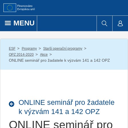
Přejít k obsahu
MENU
/
/
/
ESF
Programy
Starší operační programy
/
/
OPZ 2014-2020
Akce
ONLINE seminář pro žadatele k výzvám 141 a 142 OPZ
ONLINE seminář pro žadatele
k výzvám 141 a 142 OPZ
ONLINE seminář pro