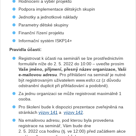
Hodnocení a výběr projektů
Podpora implementace dětských skupin
Jednotky a jednotkové náklady
Parametry dětské skupiny
Finanční řízení projektu
Informační systém ISKP14+
Pravidla účasti:
Registrovat k účasti na semináři se lze prostřednictvím
formuláře níže do 2. 5. 2022 do 10:00 – uveďte prosím
Vaše jméno, příjmení, přesný název organizace, Vaši
e-mailovou adresu
. Pro přihlášení na seminář je nutné
být registrovaným uživatelem www.esfcr.cz (z důvodu
odstranění duplicit při přihlašování a podobně).
Za jednu organizaci se může registrovat maximálně 1
osoba.
Pro školení bude k dispozici prezentace zveřejněná na
stránkách
výzvy 141
a
výzvy 142
.
Na emailovou adresu, pod kterou byla provedena
registrace na seminář, Vám bude dne
2. 5. 2022 cca hodinu (tj. ve 12:00) před začátkem akce