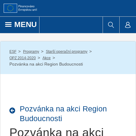
Přejít k obsahu
MENU
/
/
/
ESF
Programy
Starší operační programy
/
/
OPZ 2014-2020
Akce
Pozvánka na akci Region Budoucnosti
Pozvánka na akci Region
Budoucnosti
Pozvánka na akci