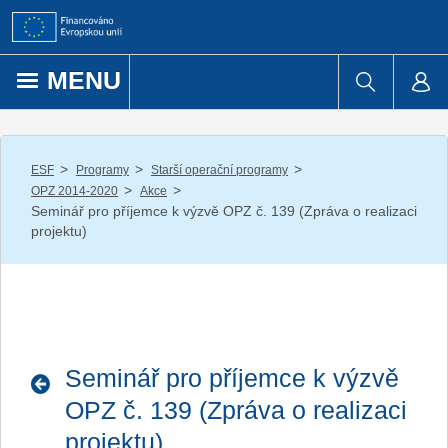
Přejít k obsahu
MENU
/
/
/
ESF
Programy
Starší operační programy
/
/
OPZ 2014-2020
Akce
Seminář pro příjemce k výzvě OPZ č. 139 (Zpráva o realizaci
projektu)
Seminář pro příjemce k výzvě
OPZ č. 139 (Zpráva o realizaci
projektu)