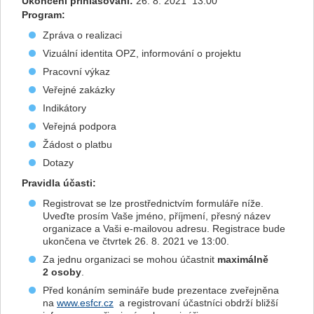
Ukončení přihlašování:
26. 8. 2021 13:00
Program:
Zpráva o realizaci
Vizuální identita OPZ, informování o projektu
Pracovní výkaz
Veřejné zakázky
Indikátory
Veřejná podpora
Žádost o platbu
Dotazy
Pravidla účasti:
Registrovat se lze prostřednictvím formuláře níže.
Uveďte prosím Vaše jméno, příjmení, přesný název
organizace a Vaši e-mailovou adresu. Registrace bude
ukončena ve čtvrtek 26. 8. 2021 ve 13:00.
Za jednu organizaci se mohou účastnit
maximálně
2 osoby
.
Před konáním semináře bude prezentace zveřejněna
na
www.esfcr.cz
a registrovaní účastníci obdrží bližší