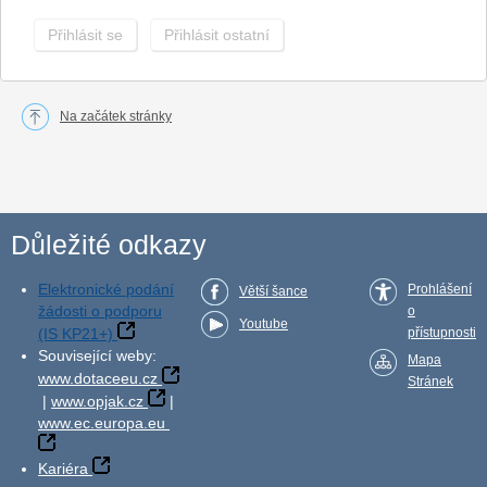
Přihlásit se
Přihlásit ostatní
Na začátek stránky
Důležité odkazy
Elektronické podání
Prohlášení
Větší šance
žádosti o podporu
o
Youtube
(IS KP21+)
přístupnosti
Související weby:
Mapa
www.dotaceeu.cz
Stránek
|
www.opjak.cz
|
www.ec.europa.eu
Kariéra