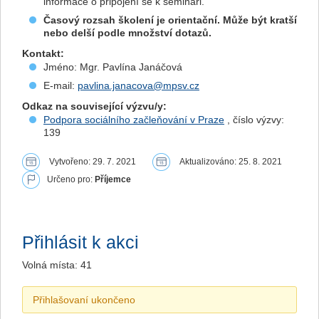
informace o připojení se k semináři.
Časový rozsah školení je orientační. Může být kratší
nebo delší podle množství dotazů.
Kontakt:
Jméno: Mgr. Pavlína Janáčová
E-mail:
pavlina.janacova@mpsv.cz
Odkaz na související výzvu/y:
Podpora sociálního začleňování v Praze
, číslo výzvy:
139
Vytvořeno: 29. 7. 2021
Aktualizováno: 25. 8. 2021
Určeno pro:
Příjemce
Přihlásit k akci
Volná místa: 41
Přihlašovaní ukončeno