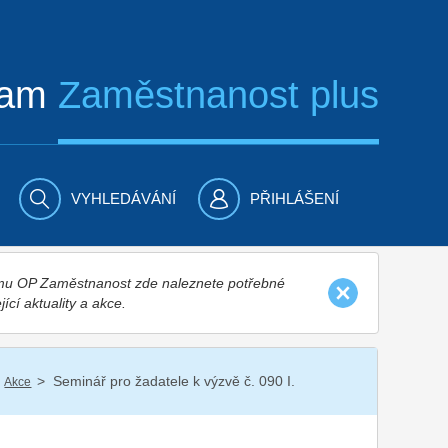
ram
Zaměstnanost plus
VYHLEDÁVÁNÍ
PŘIHLÁŠENÍ
nímu OP Zaměstnanost zde naleznete potřebné
jící aktuality a akce.
/
Seminář pro žadatele k výzvě č. 090 I.
Akce