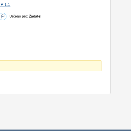
IP 1.1
Určeno pro:
Žadatel