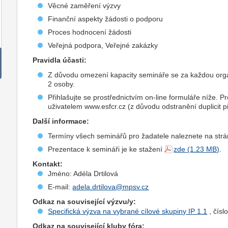
Věcné zaměření výzvy
Finanční aspekty žádosti o podporu
Proces hodnocení žádosti
Veřejná podpora, Veřejné zakázky
Pravidla účasti:
Z důvodu omezení kapacity semináře se za každou organ
2 osoby.
Přihlašujte se prostřednictvím on-line formuláře níže. P
uživatelem www.esfcr.cz (z důvodu odstranění duplicit p
Další informace:
Termíny všech seminářů pro žadatele naleznete na strá
Prezentace k semináři je ke stažení
zde
.
Kontakt:
Jméno: Adéla Drtilová
E-mail:
adela.drtilova@mpsv.cz
Odkaz na související výzvu/y:
Specifická výzva na vybrané cílové skupiny IP 1.1
, čísl
Odkaz na související kluby fóra: