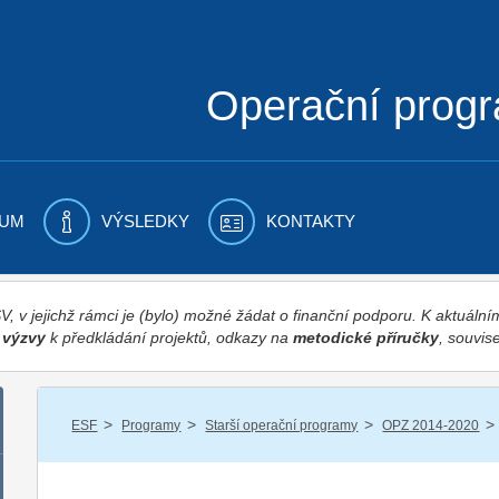
Operační prog
UM
VÝSLEDKY
KONTAKTY
 v jejichž rámci je (bylo) možné žádat o finanční podporu. K aktuál
,
výzvy
k předkládání projektů, odkazy na
metodické příručky
, souvise
/
/
/
/
ESF
Programy
Starší operační programy
OPZ 2014-2020