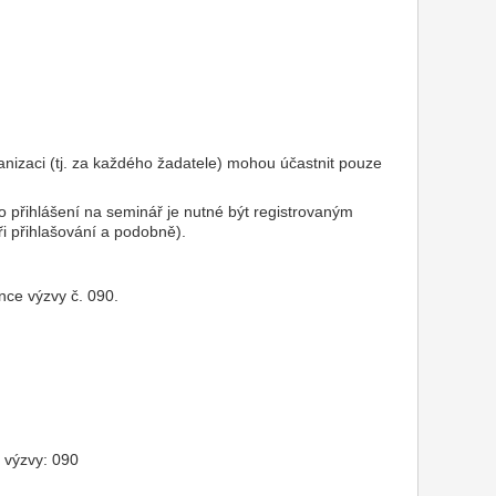
izaci (tj. za každého žadatele) mohou účastnit pouze
ro přihlášení na seminář je nutné být registrovaným
ři přihlašování a podobně).
nce výzvy č. 090.
o výzvy: 090