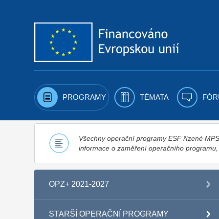
Přejít k obsahu
PROGRAMY
TÉMATA
FÓR
Všechny operační programy ESF řízené MPSV,
informace o zaměření operačního programu
OPZ+ 2021-2027
STARŠÍ OPERAČNÍ PROGRAMY