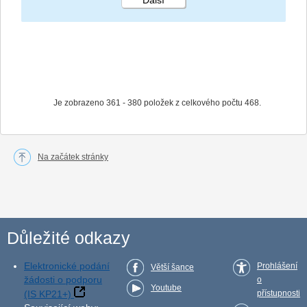
STRÁNKA 19 24
Je zobrazeno 361 - 380 položek z celkového počtu 468.
Na začátek stránky
Důležité odkazy
Elektronické podání
Prohlášení
Větší šance
žádosti o podporu
o
Youtube
(IS KP21+)
přístupnosti