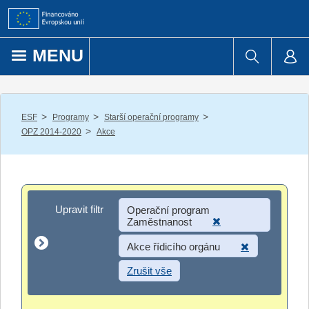
Přejít k obsahu
MENU
/
/
/
ESF
Programy
Starší operační programy
/
OPZ 2014-2020
Akce
Upravit filtr
Upravit filtr
Operační program
Zaměstnanost
Akce řídicího orgánu
Zrušit vše