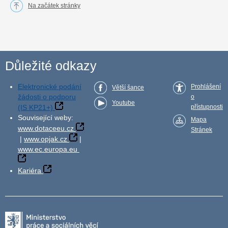
Na začátek stránky
Důležité odkazy
Elektronické podání
Prohlášení
Větší šance
žádosti o podporu
o
Youtube
(IS KP21+)
přístupnosti
Související weby:
Mapa
www.dotaceeu.cz
Stránek
|
www.opjak.cz
|
www.ec.europa.eu
Kariéra