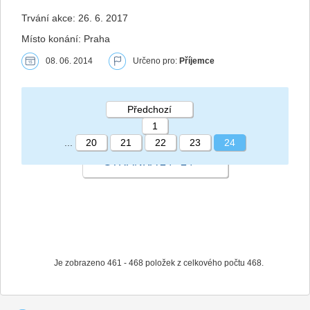
Trvání akce: 26. 6. 2017
Místo konání: Praha
08. 06. 2014
Určeno pro:
Příjemce
Předchozí
1
...
20
21
22
23
24
STRÁNKA 24 24
Je zobrazeno 461 - 468 položek z celkového počtu 468.