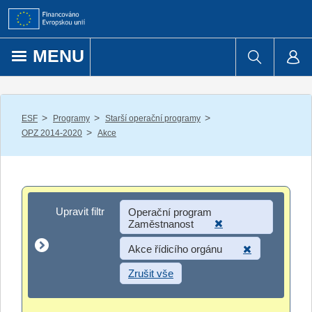
Přejít k obsahu
MENU
/
/
/
ESF
Programy
Starší operační programy
/
OPZ 2014-2020
Akce
Upravit filtr
Upravit filtr
Operační program
Zaměstnanost
Akce řídicího orgánu
Zrušit vše