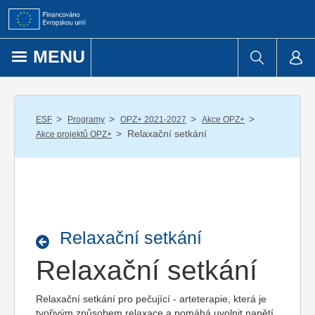
Přejít k obsahu
MENU
/
/
/
/
ESF
Programy
OPZ+ 2021-2027
Akce OPZ+
/
Relaxační setkání
Akce projektů OPZ+
Relaxační setkání
Relaxační setkání
Relaxační setkání pro pečující - arteterapie, která je
tvořivým způsobem relaxace a pomáhá uvolnit napětí