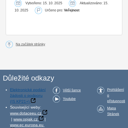
Vytvořeno: 15. 10. 2025
Aktualizováno: 15.
10. 2025
Určeno pro:
Veřejnost
Na začátek stránky
Důležité odkazy
Elektronické podání
Prohlášení
Větší šance
žádosti o podporu
o
Youtube
(IS KP21+)
přístupnosti
Související weby:
Mapa
www.dotaceeu.cz
Stránek
|
www.opjak.cz
|
www.ec.europa.eu