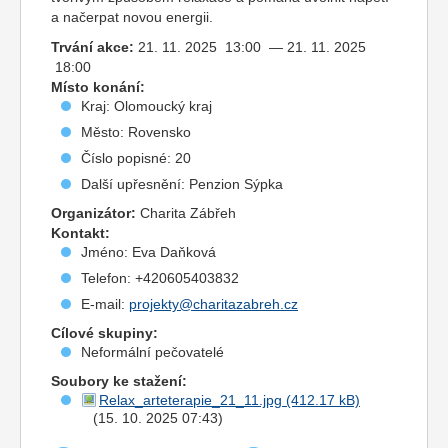
a načerpat novou energii.
Trvání akce:
21. 11. 2025 13:00 — 21. 11. 2025
18:00
Místo konání:
Kraj: Olomoucký kraj
Město: Rovensko
Číslo popisné: 20
Další upřesnění: Penzion Sýpka
Organizátor:
Charita Zábřeh
Kontakt:
Jméno: Eva Daňková
Telefon: +420605403832
E-mail:
projekty@charitazabreh.cz
Cílové skupiny:
Neformální pečovatelé
Soubory ke stažení:
Relax_arteterapie_21_11.jpg
(15. 10. 2025 07:43)