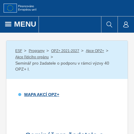
Přejít k obsahu
MENU
/
/
/
/
ESF
Programy
OPZ+ 2021-2027
Akce OPZ+
/
Akce řídicího orgánu
Seminář pro žadatele o podporu v rámci výzvy 40
OPZ+ I.
MAPA AKCÍ OPZ+