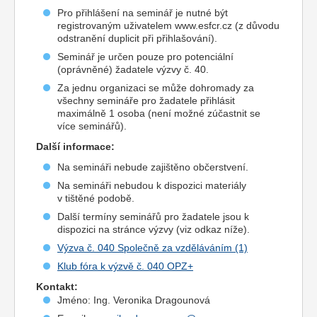
Pro přihlášení na seminář je nutné být
registrovaným uživatelem www.esfcr.cz (z důvodu
odstranění duplicit při přihlašování).
Seminář je určen pouze pro potenciální
(oprávněné) žadatele výzvy č. 40.
Za jednu organizaci se může dohromady za
všechny semináře pro žadatele přihlásit
maximálně 1 osoba (není možné zúčastnit se
více seminářů).
Další informace:
Na semináři nebude zajištěno občerstvení.
Na semináři nebudou k dispozici materiály
v tištěné podobě.
Další termíny seminářů pro žadatele jsou k
dispozici na stránce výzvy (viz odkaz níže).
Výzva č. 040 Společně za vzděláváním (1)
Klub fóra k výzvě č. 040 OPZ+
Kontakt:
Jméno: Ing. Veronika Dragounová