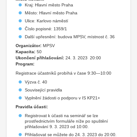
Kraj: Hlavní město Praha
Město: Hlavní město Praha
Ulice: Karlovo náměstí
Číslo popisné: 1359/1
Další upřesnění: budova MPSV, místnost č. 36
Organizátor:
MPSV
Kapacita:
50
Ukončení přihlašování:
24. 3. 2023 20:00
Program:
Registrace účastníků probíhá v čase 9:30—10:00
Výzva č. 40
Související pravidla
Vyplnění žádosti o podporu v IS KP21+
Pravidla účasti:
Registrovat k účasti na seminář se lze
prostřednictvím formuláře níže po spuštění
přihlašování 9. 3. 2023 od 10:00.
Přihlašovat se můžete do 24. 3. 2023 do 20:00.