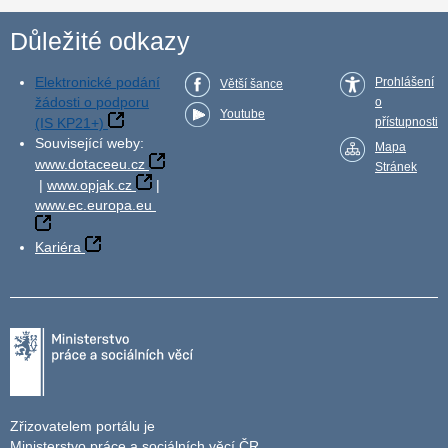
Důležité odkazy
Elektronické podání
Prohlášení
Větší šance
žádosti o podporu
o
Youtube
(IS KP21+)
přístupnosti
Související weby:
Mapa
www.dotaceeu.cz
Stránek
|
www.opjak.cz
|
www.ec.europa.eu
Kariéra
Zřizovatelem portálu je
Ministerstvo práce a sociálních věcí ČR