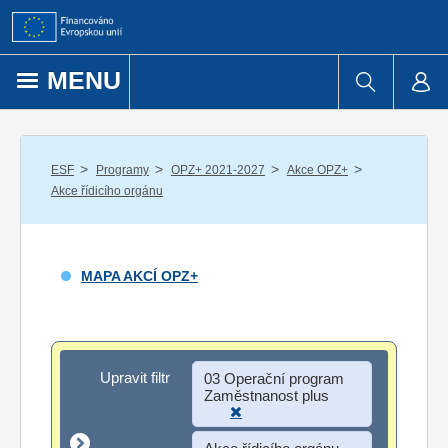
Přejít k obsahu
MENU
/
/
/
/
ESF
Programy
OPZ+ 2021-2027
Akce OPZ+
Akce řídicího orgánu
MAPA AKCÍ OPZ+
Upravit filtr
Upravit filtr
03 Operační program
Zaměstnanost plus
Akce řídicího orgánu