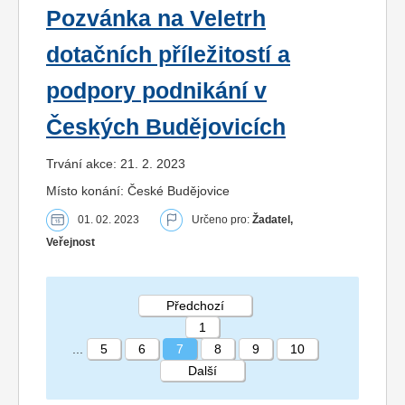
Pozvánka na Veletrh
dotačních příležitostí a
podpory podnikání v
Českých Budějovicích
Trvání akce: 21. 2. 2023
Místo konání: České Budějovice
01. 02. 2023
Určeno pro:
Žadatel,
Veřejnost
Předchozí
1
...
5
6
7
8
9
10
Další
STRÁNKA 7 10