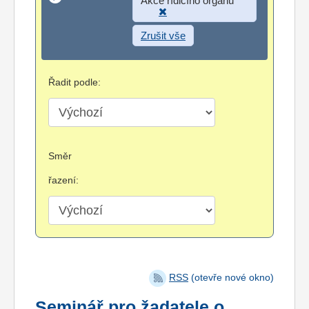
Zrušit vše
Řadit podle:
Směr
řazení:
RSS
(otevře nové okno)
Seminář pro žadatele o