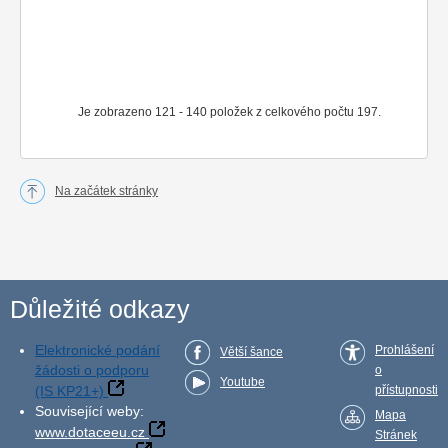
Je zobrazeno 121 - 140 položek z celkového počtu 197.
Na začátek stránky
Důležité odkazy
Elektronické podání
Prohlášení
Větší šance
žádosti o podporu
o
Youtube
(IS KP21+)
přístupnosti
Související weby:
Mapa
www.dotaceeu.cz
Stránek