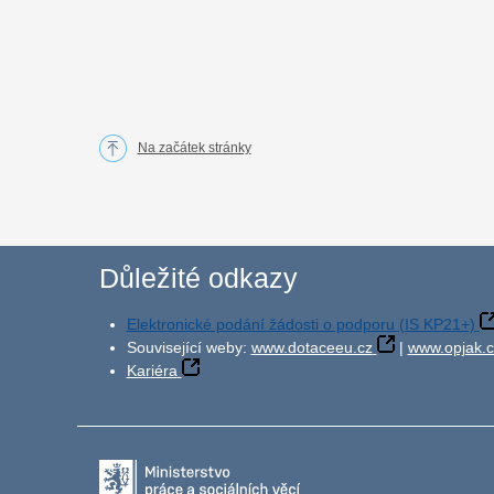
Na začátek stránky
Důležité odkazy
Elektronické podání žádosti o podporu (IS KP21+)
Související weby:
www.dotaceeu.cz
|
www.opjak.c
Kariéra