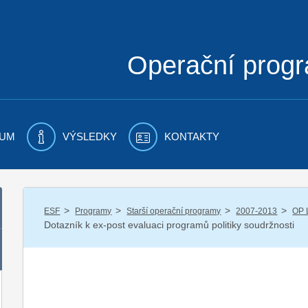
Operační prog
UM
VÝSLEDKY
KONTAKTY
/
/
/
/
ESF
Programy
Starší operační programy
2007-2013
OP 
Dotazník k ex-post evaluaci programů politiky soudržnosti