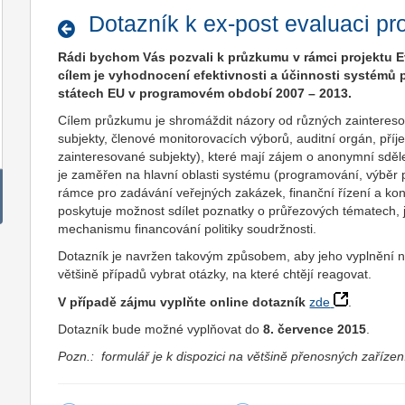
Dotazník k ex-post evaluaci pr
Rádi bychom Vás pozvali k průzkumu v rámci projektu 
cílem je vyhodnocení efektivnosti a účinnosti systémů 
státech EU v programovém období 2007 – 2013.
Cílem průzkumu je shromáždit názory od různých zainteresova
subjekty, členové monitorovacích výborů, auditní orgán, příj
zainteresované subjekty), které mají zájem o anonymní sdě
je zaměřen na hlavní oblasti systému (programování, výběr p
rámce pro zadávání veřejných zakázek, finanční řízení a kon
poskytuje možnost sdílet poznatky o průřezových tématech, j
mechanismu financování politiky soudržnosti.
Dotazník je navržen takovým způsobem, aby jeho vyplnění nez
většině případů vybrat otázky, na které chtějí reagovat.
V případě zájmu vyplňte online dotazník
zde
.
Dotazník bude možné vyplňovat do
8. července 2015
.
Pozn.:
formulář je k dispozici
na většině přenosných zařízení