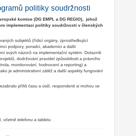
ogramů politiky soudržnosti
Evropské komise
(DG EMPL a DG REGIO)
, jehož
pro implementaci politiky soudržnosti v členských
ných subjektů (řídicí orgány, zprostředkující
emci podpory, poradci, akademici a další
lení svých názorů na implementační systém. Dotazník
rojektů, dodržování pravidel způsobilosti a právního
trola, monitorování, hodnocení a reporting) a
ako je administrativní zátěž a další aspekty fungování
abralo příliš času a úsilí, respondenti si mohou ve
, včetně telefonu a tabletu.