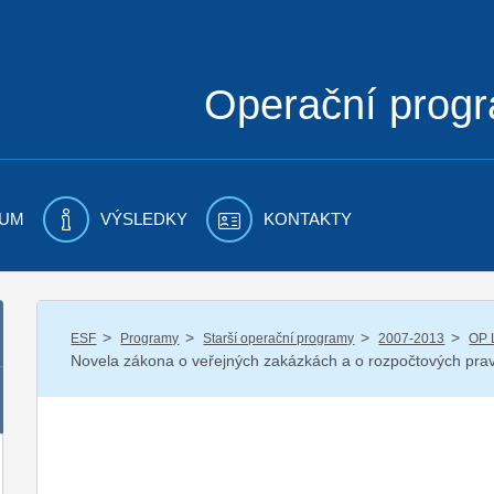
Operační prog
UM
VÝSLEDKY
KONTAKTY
/
/
/
/
ESF
Programy
Starší operační programy
2007-2013
OP 
Novela zákona o veřejných zakázkách a o rozpočtových prav