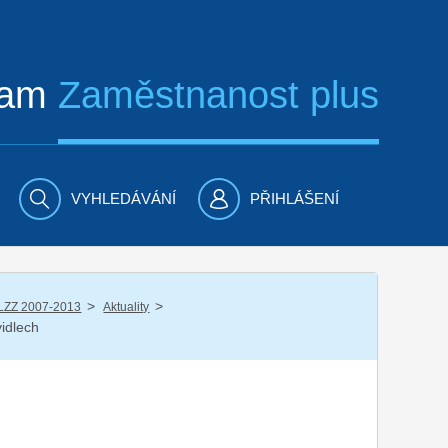
ram
Zaměstnanost plus
VYHLEDÁVÁNÍ
PŘIHLÁŠENÍ
/
/
LZZ 2007-2013
Aktuality
idlech