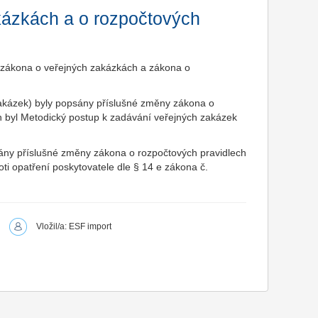
kázkách a o rozpočtových
 zákona o veřejných zakázkách a zákona o
akázek) byly popsány příslušné změny zákona o
án byl Metodický postup k zadávání veřejných zakázek
sány příslušné změny zákona o rozpočtových pravidlech
oti opatření poskytovatele dle § 14 e zákona č.
Vložil/a: ESF import