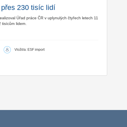
řes 230 tisíc lidí
alizoval Úřad práce ČR v uplynulých čtyřech letech 11
2 tisícům lidem.
Vložil/a: ESF import