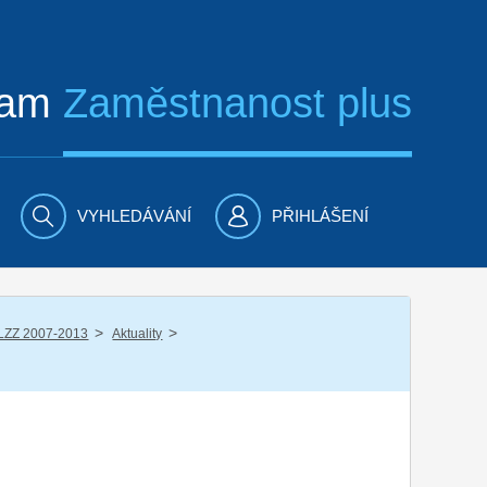
ram
Zaměstnanost plus
VYHLEDÁVÁNÍ
PŘIHLÁŠENÍ
/
/
LZZ 2007-2013
Aktuality