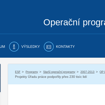
Operační prog
UM
VÝSLEDKY
KONTAKTY
/
/
/
/
ESF
Programy
Starší operační programy
2007-2013
OP 
Projekty Úřadu práce podpořily přes 230 tisíc lidí